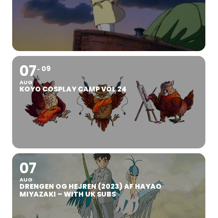
07
09
AUG
KOYO COSPLAY CAMP VOL 24
07
AUG
DRENGEN OG HEJREN (2023) AF HAYAO
MIYAZAKI – WITH UK SUBS