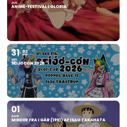
JUL
ANIMÉ-FESTIVAL I GLORIA
31
02
AUG
JUL
SEIJOCON 2026
01
AUG
MINDER FRA I GÅR (1991) AF ISAO TAKAHATA