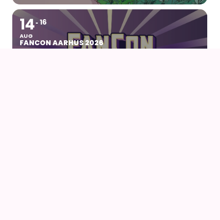
14
16
AUG
FANCON AARHUS 2026
14
AUG
AIODENSE – SOMMERFEST I FORMANDENS
SOMMERHUS