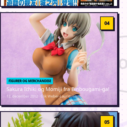
FIGURER OG MERCHANDISE
Sakura Ichiki og Momiji fra Binbougami-ga!
12. december 2012 · Erik Weber-Lauridsen