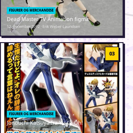
FIGURER OG MERCHANDISE
Dead Master TV Animation figma
12. december 2012 · Erik Weber-Lauridsen
FIGURER OG MERCHANDISE
Jonouchi Katsuya fra Yu-Gi-Oh!
12. december 2012 · Erik Weber-Lauridsen