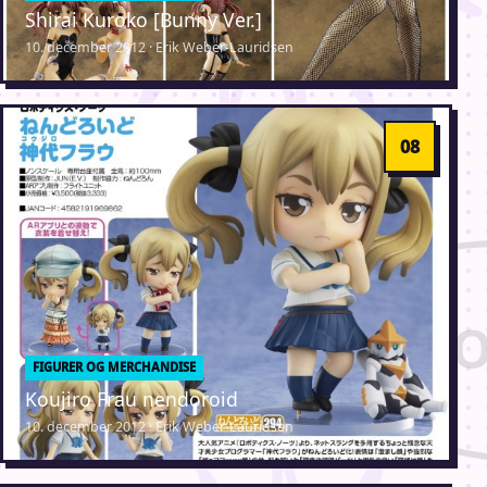
Shirai Kuroko [Bunny Ver.]
10. december 2012 · Erik Weber-Lauridsen
FIGURER OG MERCHANDISE
Koujiro Frau nendoroid
10. december 2012 · Erik Weber-Lauridsen