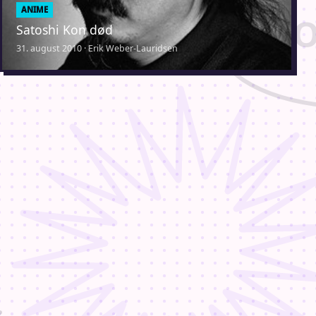
ANIME
Satoshi Kon død
31. august 2010 · Erik Weber-Lauridsen