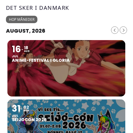
DET SKER I DANMARK
HOP MÅNEDER
AUGUST, 2026
16
18
AUG
JUL
ANIMÉ-FESTIVAL I GLORIA
31
02
AUG
JUL
SEIJOCON 2026