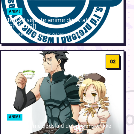
ANIME
Top 20 sejeste anime dødsfald
[SPOILER!]
13. september 2012 · Erik Weber-Lauridsen
ANIME
Top 15 anime dødsfald du ville ønske ikke
var sket