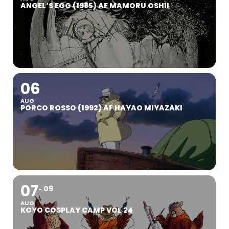
ANGEL’S EGG (1985) AF MAMORU OSHII
06
AUG
PORCO ROSSO (1992) AF HAYAO MIYAZAKI
07
09
AUG
KOYO COSPLAY CAMP VOL 24