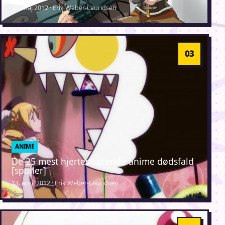
20. maj 2012 · Erik Weber-Lauridsen
ANIME
De 25 mest hjerteskærende anime dødsfald
[spoiler]
13. april 2012 · Erik Weber-Lauridsen