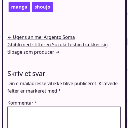
manga
shoujo
Indlægsnavigation
← Ugens anime: Argento Soma
Ghibli med-stifteren Suzuki Toshio trækker sig
tilbage som producer →
Skriv et svar
Din e-mailadresse vil ikke blive publiceret.
Krævede
felter er markeret med
*
Kommentar
*