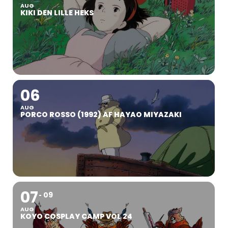
AUG
KIKI DEN LILLE HEKS
06
AUG
PORCO ROSSO (1992) AF HAYAO MIYAZAKI
07
09
AUG
KOYO COSPLAY CAMP VOL 24