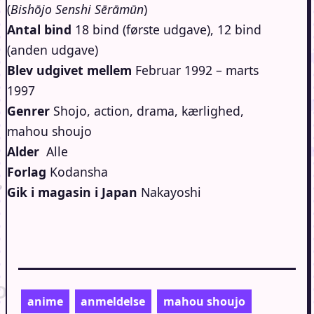
(
Bishōjo Senshi Sērāmūn
)
Antal bind
18 bind (første udgave), 12 bind
(anden udgave)
Blev udgivet mellem
Februar 1992 – marts
1997
Genrer
Shojo, action, drama, kærlighed,
mahou shoujo
Alder
Alle
Forlag
Kodansha
Gik i magasin i Japan
Nakayoshi
anime
anmeldelse
mahou shoujo