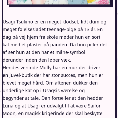
Usagi Tsukino er en meget klodset, lidt dum og
meget følelsesladet teenage-pige på 13 år. En
dag på vej hjem fra skole møder hun en sort
kat med et plaster på panden. Da hun piller det
af ser hun at den har et måne-symbol
derunder inden den løber væk.
Hendes veninde Molly har en mor der driver
en juvel-butik der har stor succes, men hun er
blevet meget hård. Om aftenen dukker den
underlige kat op i Usagsis værelse og
begynder at tale. Den fortæller at den hedder
Luna og at Usagi er udvalgt til at være Sailor
Moon, en magisk krigerinde der skal beskytte