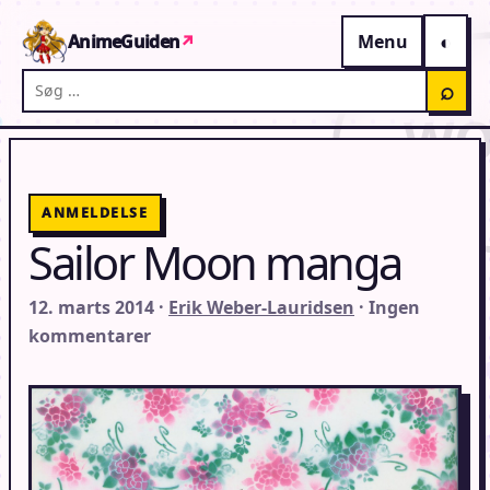
Gå til indhold
AnimeGuiden
↗
Menu
Søg på AnimeGuiden
⌕
ANMELDELSE
Sailor Moon manga
12. marts 2014 ·
Erik Weber-Lauridsen
· Ingen
kommentarer