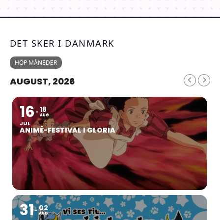
DET SKER I DANMARK
HOP MÅNEDER
AUGUST, 2026
16
18
AUG
JUL
ANIMÉ-FESTIVAL I GLORIA
31
02
AUG