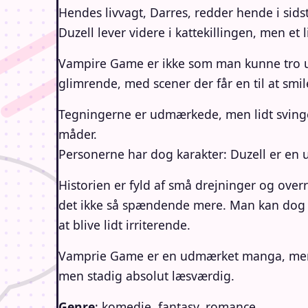
Hendes livvagt, Darres, redder hende i sids
Duzell lever videre i kattekillingen, men et 
Vampire Game er ikke som man kunne tro u
glimrende, med scener der får en til at smil
Tegningerne er udmærkede, men lidt svingend
måder.
Personerne har dog karakter: Duzell er en u
Historien er fyld af små drejninger og over
det ikke så spændende mere. Man kan dog i
at blive lidt irriterende.
Vamprie Game er en udmærket manga, men på 
men stadig absolut læsværdig.
Genre
: komedie, fantasy, romance