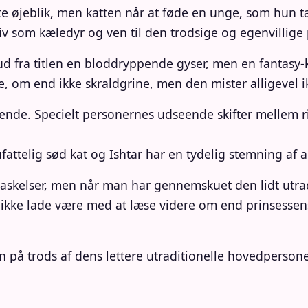
te øjeblik, men katten når at føde en unge, som hun ta
liv som kæledyr og ven til den trodsige og egenvillige p
d fra titlen en bloddryppende gyser, men en fantasy
e, om end ikke skraldgrine, men den mister alligevel ik
e. Specielt personernes udseende skifter mellem rigti
fattelig sød kat og Ishtar har en tydelig stemning af 
raskelser, men når man har gennemskuet den lidt utrad
kke lade være med at læse videre om end prinsessen
trods af dens lettere utraditionelle hovedpersoner n