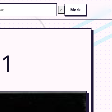
g på AnimeGuiden
⌕
Mørk
 1