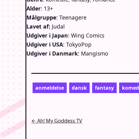
Alder
: 13+
Målgruppe
: Teenagere
Lavet af:
Judal
Udgiver i Japan
: Wing Comics
Udgiver i USA
: TokyoPop
Udgiver i Danmark
: Mangismo
anmeldelse
dansk
fantasy
komed
Indlægsnavigation
← Ah! My Goddess TV