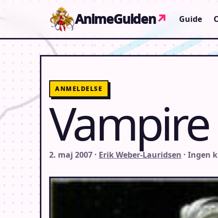
Gå til indhold
AnimeGuiden
↗
Guide
ANMELDELSE
Vampire
2. maj 2007 ·
Erik Weber-Lauridsen
· Ingen 