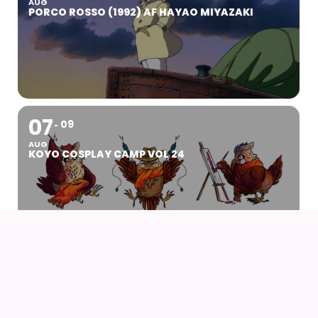
AUG
PORCO ROSSO (1992) AF HAYAO MIYAZAKI
07
09
AUG
KOYO COSPLAY CAMP VOL 24
07
AUG
DRENGEN OG HEJREN (2023) AF HAYAO
MIYAZAKI – WITH UK SUBS