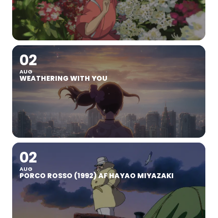
02
AUG
WEATHERING WITH YOU
02
AUG
PORCO ROSSO (1992) AF HAYAO MIYAZAKI