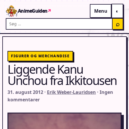
Gå til indhold
AnimeGuiden
↗
Menu
Søg på AnimeGuiden
⌕
FIGURER OG MERCHANDISE
Liggende Kanu
Unchou fra Ikkitousen
31. august 2012 ·
Erik Weber-Lauridsen
· Ingen
kommentarer