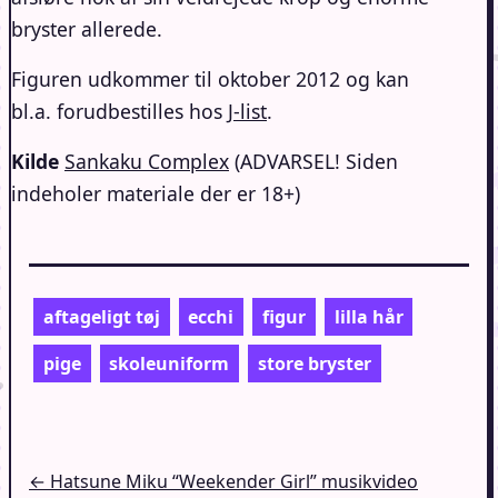
bryster allerede.
Figuren udkommer til oktober 2012 og kan
bl.a. forudbestilles hos
J-list
.
Kilde
Sankaku Complex
(ADVARSEL! Siden
indeholer materiale der er 18+)
aftageligt tøj
ecchi
figur
lilla hår
pige
skoleuniform
store bryster
Indlægsnavigation
← Hatsune Miku “Weekender Girl” musikvideo