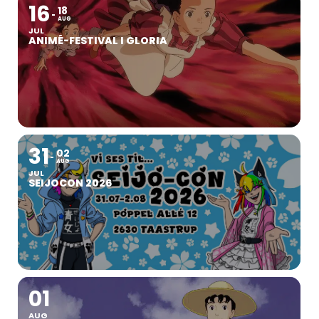
16
18
AUG
JUL
ANIMÉ-FESTIVAL I GLORIA
31
02
AUG
JUL
SEIJOCON 2026
01
AUG