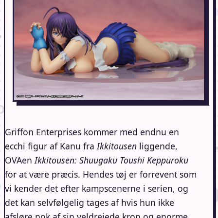
Griffon Enterprises kommer med endnu en
ecchi figur af Kanu fra
Ikkitousen
liggende,
OVAen
Ikkitousen: Shuugaku Toushi Keppuroku
for at være præcis. Hendes tøj er forrevent som
vi kender det efter kampscenerne i serien, og
det kan selvfølgelig tages af hvis hun ikke
afsløre nok af sin veldrejede krop og enorme