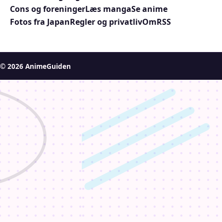
Cons og foreninger
Læs manga
Se anime
Fotos fra Japan
Regler og privatliv
Om
RSS
© 2026 AnimeGuiden