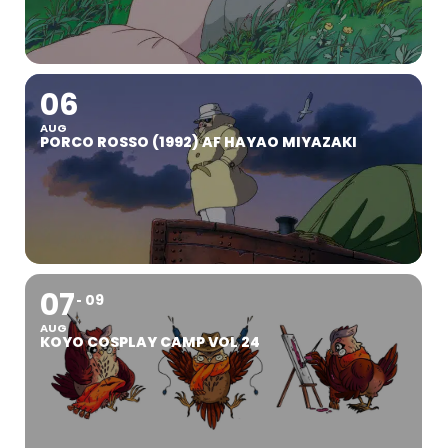
06
AUG
PORCO ROSSO (1992) AF HAYAO MIYAZAKI
07
09
AUG
KOYO COSPLAY CAMP VOL 24