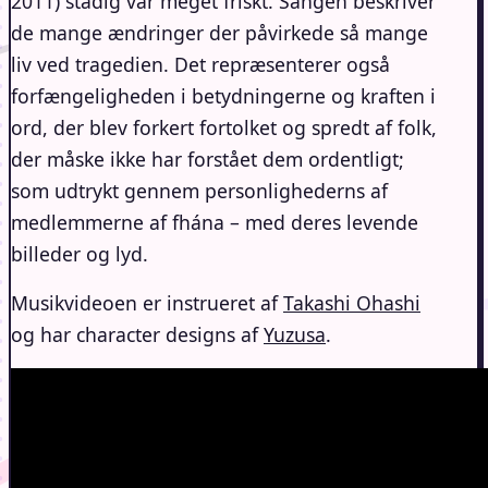
2011) stadig var meget friskt. Sangen beskriver
de mange ændringer der påvirkede så mange
liv ved tragedien. Det repræsenterer også
forfængeligheden i betydningerne og kraften i
ord, der blev forkert fortolket og spredt af folk,
der måske ikke har forstået dem ordentligt;
som udtrykt gennem personlighederns af
medlemmerne af fhána – med deres levende
billeder og lyd.
Musikvideoen er instrueret af
Takashi Ohashi
og har character designs af
Yuzusa
.