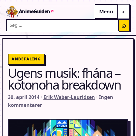
Gå til indhold
AnimeGuiden
↗
Menu
Søg på AnimeGuiden
⌕
ANBEFALING
Ugens musik: fhána –
kotonoha breakdown
30. april 2014 ·
Erik Weber-Lauridsen
· Ingen
kommentarer