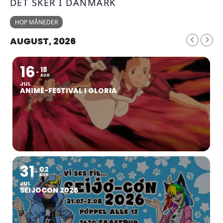
DET SKER I DANMARK
HOP MÅNEDER
AUGUST, 2026
16
18
AUG
JUL
ANIMÉ-FESTIVAL I GLORIA
31
02
AUG
JUL
SEIJOCON 2026