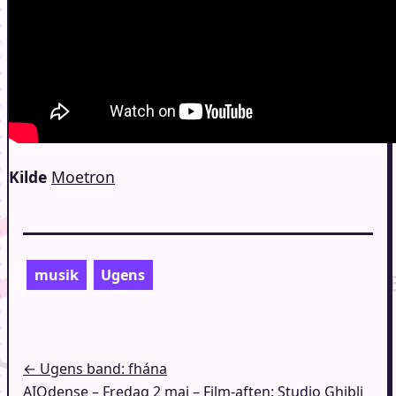
Kilde
Moetron
musik
Ugens
Indlægsnavigation
← Ugens band: fhána
AIOdense – Fredag 2 maj – Film-aften: Studio Ghibli