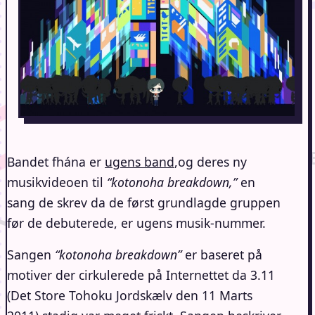
Bandet fhána er
ugens band
,og deres ny
musikvideoen til
“kotonoha breakdown,”
en
sang de skrev da de først grundlagde gruppen
før de debuterede, er ugens musik-nummer.
Sangen
“kotonoha breakdown”
er baseret på
motiver der cirkulerede på Internettet da 3.11
(Det Store Tohoku Jordskælv den 11 Marts