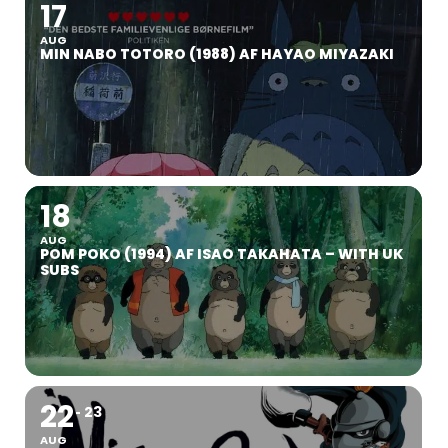
17
AUG
MIN NABO TOTORO (1988) AF HAYAO MIYAZAKI
18
AUG
POM POKO (1994) AF ISAO TAKAHATA – WITH UK
SUBS
22
23
AUG