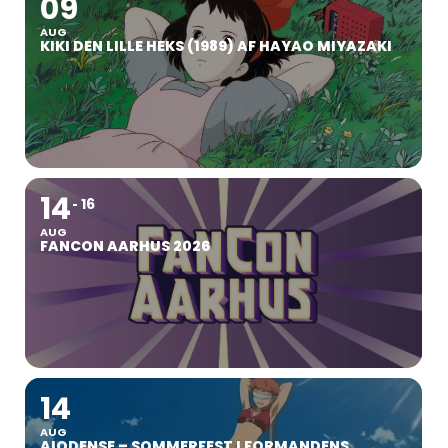
09
AUG
KIKI DEN LILLE HEKS (1989) AF HAYAO MIYAZAKI
14
16
AUG
FANCON AARHUS 2026
14
AUG
AIODENSE – SOMMERFEST I FORMANDENS