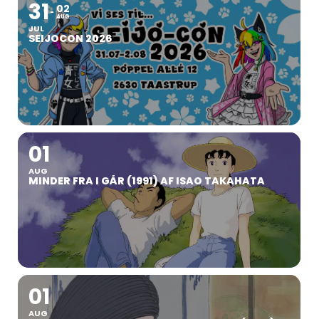
31
02
AUG
JUL
SEIJOCON 2026
01
AUG
MINDER FRA I GÅR (1991) AF ISAO TAKAHATA
01
AUG