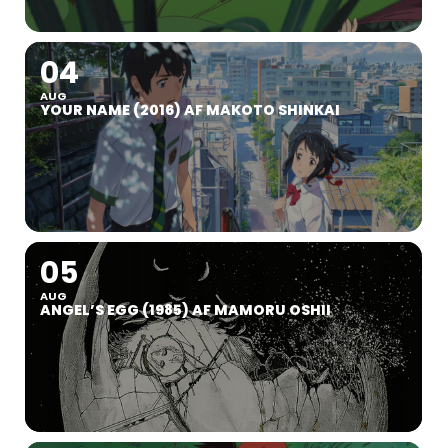
04
AUG
YOUR NAME (2016) AF MAKOTO SHINKAI
05
AUG
ANGEL’S EGG (1985) AF MAMORU OSHII