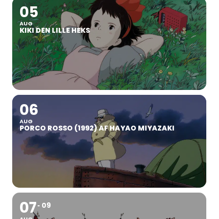
05
AUG
KIKI DEN LILLE HEKS
06
AUG
PORCO ROSSO (1992) AF HAYAO MIYAZAKI
07
09
AUG