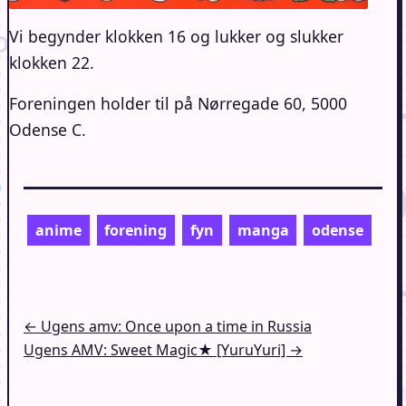
Vi begynder klokken 16 og lukker og slukker
klokken 22.
Foreningen holder til på Nørregade 60, 5000
Odense C.
anime
forening
fyn
manga
odense
Indlægsnavigation
← Ugens amv: Once upon a time in Russia
Ugens AMV: Sweet Magic★ [YuruYuri] →