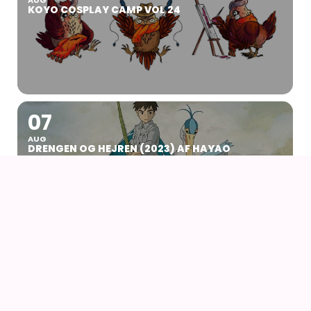
KOYO COSPLAY CAMP VOL 24
07
AUG
DRENGEN OG HEJREN (2023) AF HAYAO
MIYAZAKI – WITH UK SUBS
09
AUG
KIKI DEN LILLE HEKS