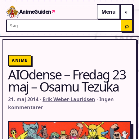
Gå til indhold
AnimeGuiden
↗
Menu
Søg på AnimeGuiden
⌕
ANIME
AIOdense – Fredag 23
maj – Osamu Tezuka
21. maj 2014 ·
Erik Weber-Lauridsen
· Ingen
kommentarer