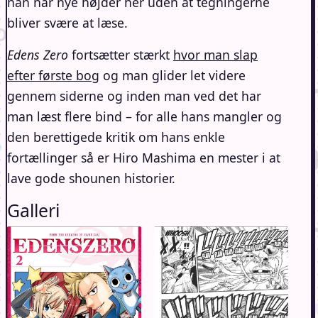
han når nye højder her uden at tegningerne
bliver svære at læse.
Edens Zero
fortsætter stærkt
hvor man slap
efter første bog
og man glider let videre
gennem siderne og inden man ved det har
man læst flere bind – for alle hans mangler og
den berettigede kritik om hans enkle
fortællinger så er Hiro Mashima en mester i at
lave gode shounen historier.
Galleri