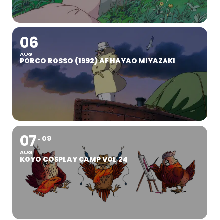
06
AUG
PORCO ROSSO (1992) AF HAYAO MIYAZAKI
07
09
AUG
KOYO COSPLAY CAMP VOL 24