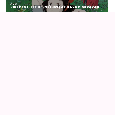
AUG
KIKI DEN LILLE HEKS (1989) AF HAYAO MIYAZAKI
14
16
AUG
FANCON AARHUS 2026
14
AUG
AIODENSE – SOMMERFEST I FORMANDENS
SOMMERHUS