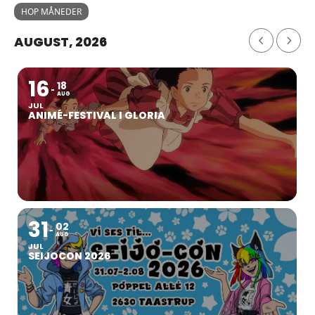
HOP MÅNEDER
AUGUST, 2026
16
18
AUG
JUL
ANIMÉ-FESTIVAL I GLORIA
31
02
AUG
JUL
SEIJOCON 2026