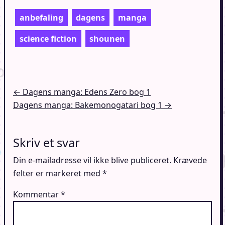
anbefaling
dagens
manga
science fiction
shounen
Indlægsnavigation
← Dagens manga: Edens Zero bog 1
Dagens manga: Bakemonogatari bog 1 →
Skriv et svar
Din e-mailadresse vil ikke blive publiceret.
Krævede
felter er markeret med
*
Kommentar
*