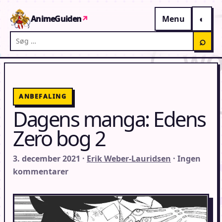
Gå til indhold
AnimeGuiden
↗
Menu
Søg på AnimeGuiden
⌕
ANBEFALING
Dagens manga: Edens
Zero bog 2
3. december 2021 ·
Erik Weber-Lauridsen
· Ingen
kommentarer