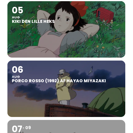
05
AUG
KIKI DEN LILLE HEKS
06
AUG
PORCO ROSSO (1992) AF HAYAO MIYAZAKI
07
09