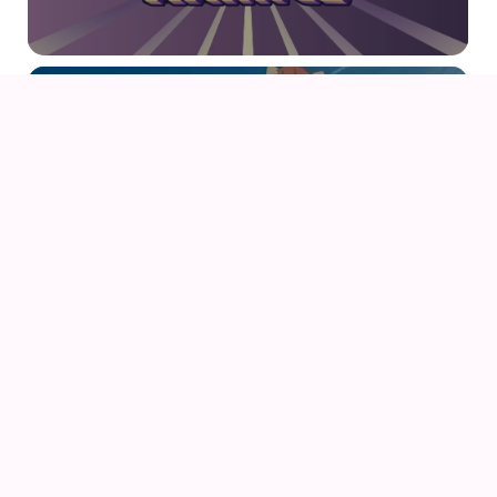
14
AUG
AIODENSE – SOMMERFEST I FORMANDENS
SOMMERHUS
14
AUG
NÅR VINDEN REJSER SIG (2013) AF HAYAO
MIYAZAKI