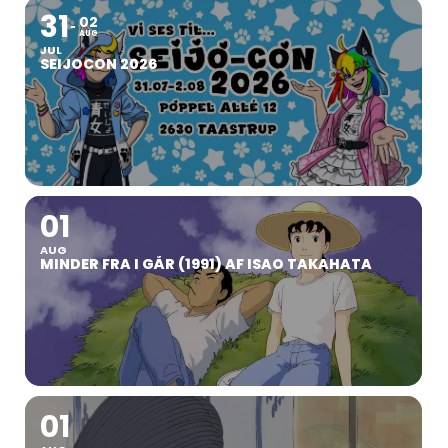
31
02
AUG
JUL
SEIJOCON 2026
01
AUG
MINDER FRA I GÅR (1991) AF ISAO TAKAHATA
01