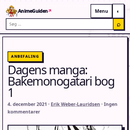
Gå til indhold
AnimeGuiden
↗
Menu
Søg på AnimeGuiden
⌕
ANBEFALING
Dagens manga:
Bakemonogatari bog
1
4. december 2021 ·
Erik Weber-Lauridsen
· Ingen
kommentarer