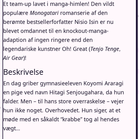
Et team-up lavet i manga-himlen! Den vildt
populære
Monogatari
romanserie af den
berømte bestsellerforfatter Nisio Isin er nu
blevet omdannet til en knockout-manga-
adaption af ingen ringere end den
legendariske kunstner Oh! Great (
Tenjo Tenge
,
Air Gear
)!
Beskrivelse
En dag griber gymnasieeleven Koyomi Araragi
en pige ved navn Hitagi Senjougahara, da hun
falder. Men – til hans store overraskelse – vejer
hun ikke noget. Overhovedet. Hun siger, at et
møde med en såkaldt “krabbe” tog al hendes
vægt…