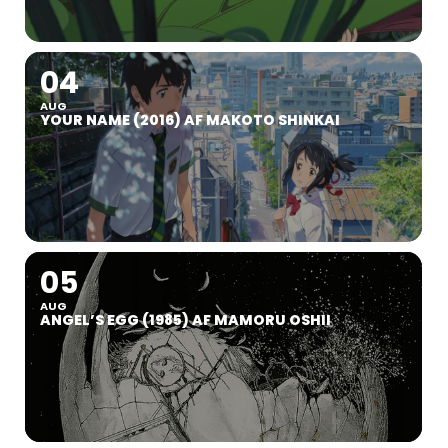
04
AUG
YOUR NAME (2016) AF MAKOTO SHINKAI
05
AUG
ANGEL’S EGG (1985) AF MAMORU OSHII