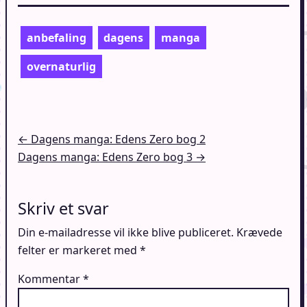
anbefaling
dagens
manga
overnaturlig
Indlægsnavigation
← Dagens manga: Edens Zero bog 2
Dagens manga: Edens Zero bog 3 →
Skriv et svar
Din e-mailadresse vil ikke blive publiceret.
Krævede
felter er markeret med
*
Kommentar
*