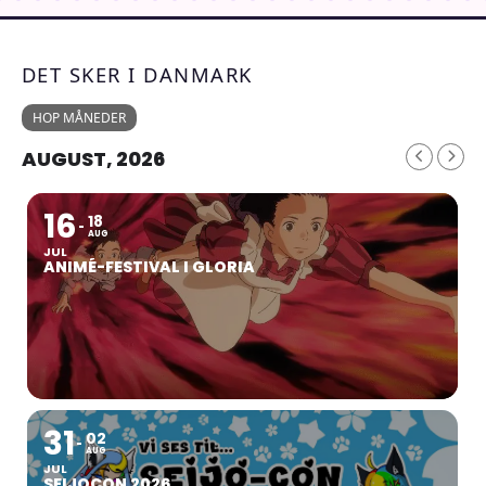
DET SKER I DANMARK
HOP MÅNEDER
AUGUST, 2026
16
18
AUG
JUL
ANIMÉ-FESTIVAL I GLORIA
31
02
AUG
JUL
SEIJOCON 2026