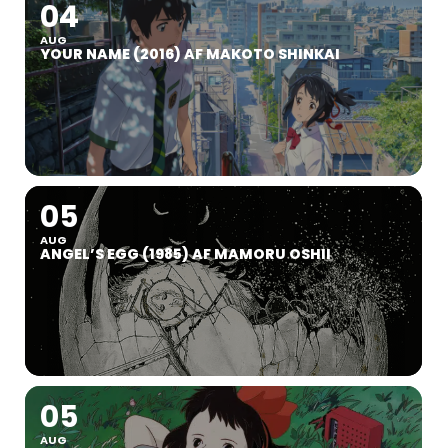
04
AUG
YOUR NAME (2016) AF MAKOTO SHINKAI
05
AUG
ANGEL’S EGG (1985) AF MAMORU OSHII
05
AUG