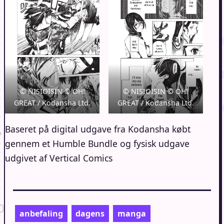
© NISIOISIN © OH!
© NISIOISIN © OH!
GREAT / Kodansha Ltd.
GREAT / Kodansha Ltd.
Baseret på digital udgave fra Kodansha købt
gennem et Humble Bundle og fysisk udgave
udgivet af Vertical Comics
anbefaling
dagens
manga