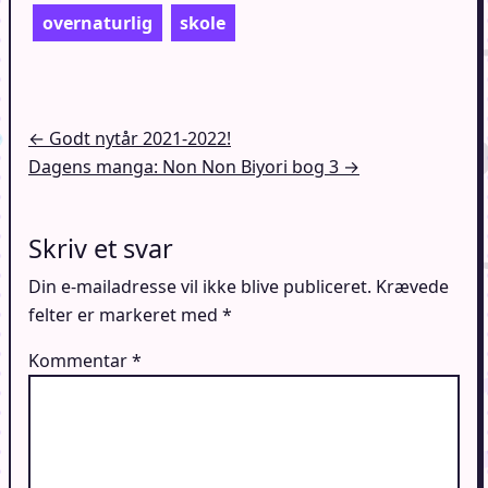
overnaturlig
skole
Indlægsnavigation
← Godt nytår 2021-2022!
Dagens manga: Non Non Biyori bog 3 →
Skriv et svar
Din e-mailadresse vil ikke blive publiceret.
Krævede
felter er markeret med
*
Kommentar
*