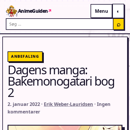
Gå til indhold
AnimeGuiden
↗
Menu
Søg på AnimeGuiden
⌕
ANBEFALING
Dagens manga:
Bakemonogatari bog
2
2. januar 2022 ·
Erik Weber-Lauridsen
· Ingen
kommentarer