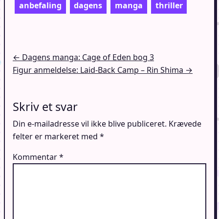
anbefaling
dagens
manga
thriller
Indlægsnavigation
← Dagens manga: Cage of Eden bog 3
Figur anmeldelse: Laid-Back Camp – Rin Shima →
Skriv et svar
Din e-mailadresse vil ikke blive publiceret.
Krævede
felter er markeret med
*
Kommentar
*