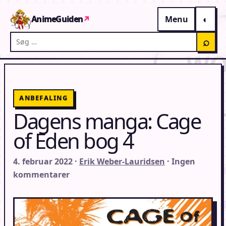
Gå til indhold
AnimeGuiden
↗
Menu
Søg på AnimeGuiden
⌕
ANBEFALING
Dagens manga: Cage
of Eden bog 4
4. februar 2022 ·
Erik Weber-Lauridsen
· Ingen
kommentarer