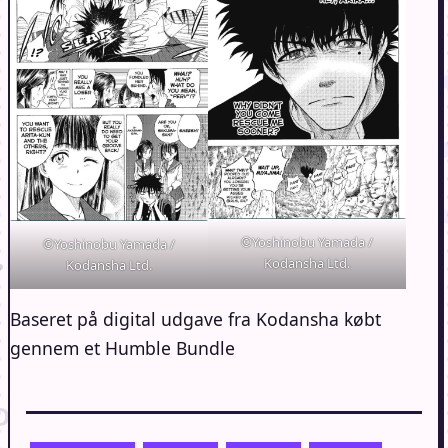
©Yoshinobu Yamada /
©Yoshinobu Yamada /
Kodansha Ltd.
Kodansha Ltd.
Baseret på digital udgave fra Kodansha købt
gennem et Humble Bundle