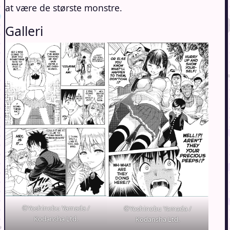
at være de største monstre.
Galleri
©Yoshinobu Yamada /
©Yoshinobu Yamada /
Kodansha Ltd.
Kodansha Ltd.