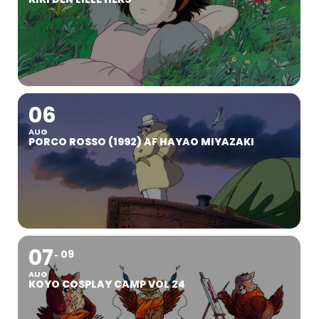
06
AUG
PORCO ROSSO (1992) AF HAYAO MIYAZAKI
07
09
AUG
KOYO COSPLAY CAMP VOL 24