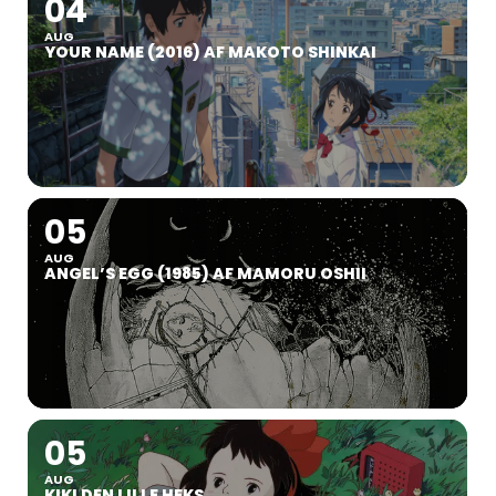
04
AUG
YOUR NAME (2016) AF MAKOTO SHINKAI
05
AUG
ANGEL’S EGG (1985) AF MAMORU OSHII
05
AUG
KIKI DEN LILLE HEKS