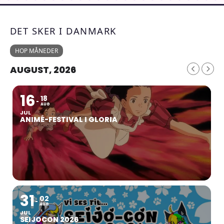
DET SKER I DANMARK
HOP MÅNEDER
AUGUST, 2026
16
18
AUG
JUL
ANIMÉ-FESTIVAL I GLORIA
31
02
AUG
JUL
SEIJOCON 2026