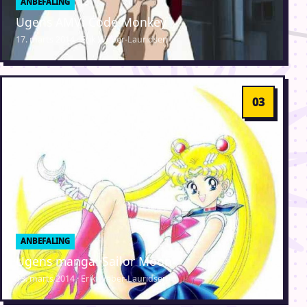
ANBEFALING
Ugens AMV: Code Monkey
17. marts 2014 · Erik Weber-Lauridsen
ANBEFALING
Ugens manga: Sailor Moon
13. marts 2014 · Erik Weber-Lauridsen