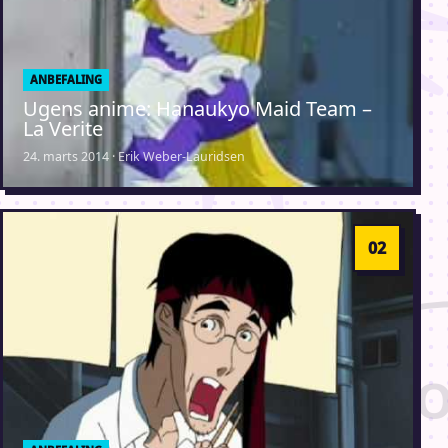
ANBEFALING
Ugens anime: Hanaukyo Maid Team –
La Verite
24. marts 2014 · Erik Weber-Lauridsen