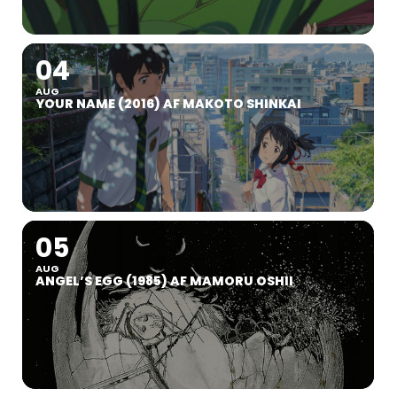
04
AUG
YOUR NAME (2016) AF MAKOTO SHINKAI
05
AUG
ANGEL’S EGG (1985) AF MAMORU OSHII