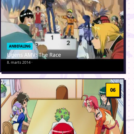
ANBEFALING
Ugens AMV: The Race
8. marts 2014 ·