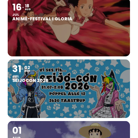
16
18
AUG
JUL
ANIMÉ-FESTIVAL I GLORIA
31
02
AUG
JUL
SEIJOCON 2026
01
AUG