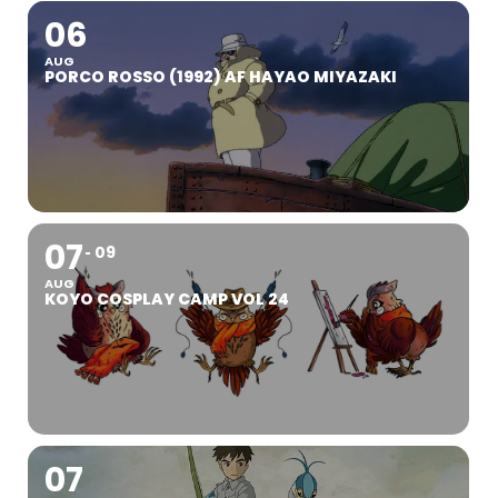
06
AUG
PORCO ROSSO (1992) AF HAYAO MIYAZAKI
07
09
AUG
KOYO COSPLAY CAMP VOL 24
07