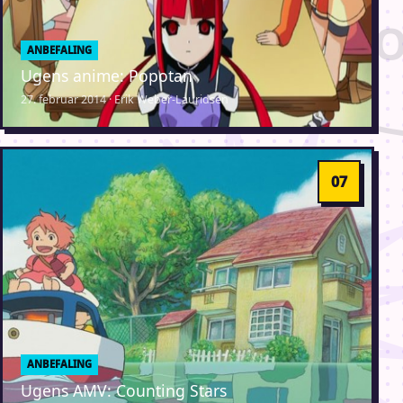
ANBEFALING
Ugens anime: Popotan
27. februar 2014 · Erik Weber-Lauridsen
ANBEFALING
Ugens AMV: Counting Stars