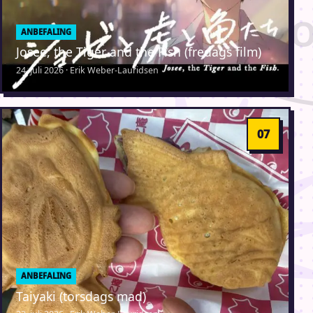
ANBEFALING
Josee, the Tiger and the Fish (fredags film)
24. juli 2026 · Erik Weber-Lauridsen
ANBEFALING
Taiyaki (torsdags mad)