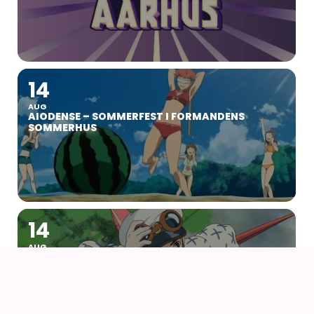
14
AUG
AIODENSE – SOMMERFEST I FORMANDENS
SOMMERHUS
14
AUG
NÅR VINDEN REJSER SIG (2013) AF HAYAO
MIYAZAKI