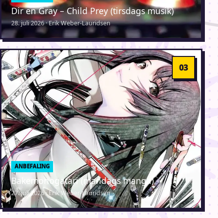
Dir en Gray – Child Prey (tirsdags musik)
28. juli 2026 · Erik Weber-Lauridsen
ANBEFALING
Bakemonogatari (mandags manga)
27. juli 2026 · Erik Weber-Lauridsen