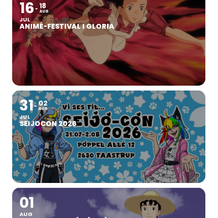
16
18
AUG
JUL
ANIMÉ-FESTIVAL I GLORIA
31
02
AUG
JUL
SEIJOCON 2026
01
AUG