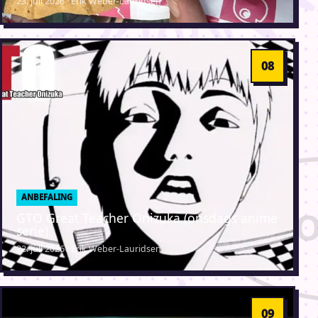
23. juli 2026 · Erik Weber-Lauridsen
ANBEFALING
GTO Great Teacher Onizuka (onsdags anime
serie)
22. juli 2026 · Erik Weber-Lauridsen