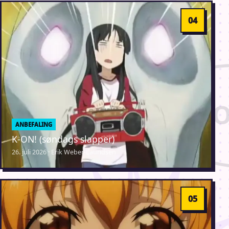
ANBEFALING
K-ON! (søndags slapper)
26. juli 2026 · Erik Weber-Lauridsen