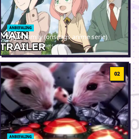
ANBEFALING
Spy × Family (onsdags anime serie)
29. juli 2026 · Erik Weber-Lauridsen
ANBEFALING