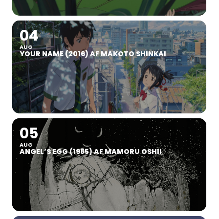
04
AUG
YOUR NAME (2016) AF MAKOTO SHINKAI
05
AUG
ANGEL’S EGG (1985) AF MAMORU OSHII