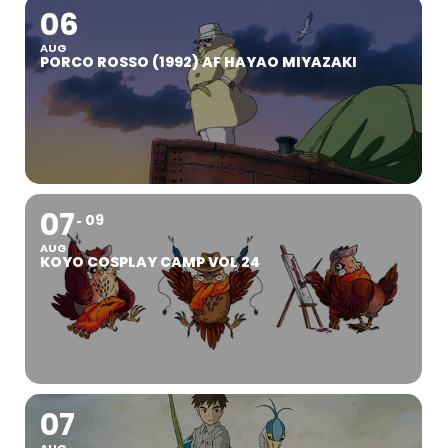
06
AUG
PORCO ROSSO (1992) AF HAYAO MIYAZAKI
07
09
AUG
KOYO COSPLAY CAMP VOL 24
07