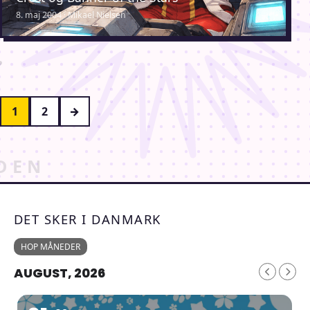
8. maj 2004 · Mikael Nielsen
Indlægsinddeling
1
2
→
DET SKER I DANMARK
HOP MÅNEDER
AUGUST, 2026