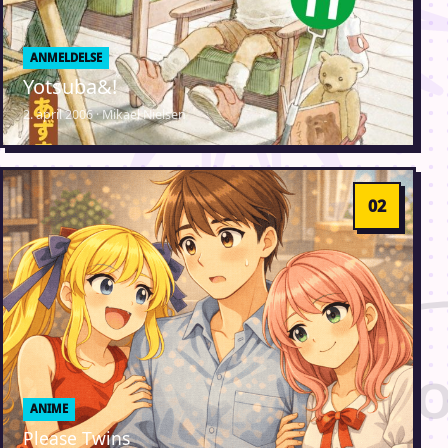
ANMELDELSE
Yotsuba&!
2. april 2006 · Mikael Nielsen
ANIME
Please Twins