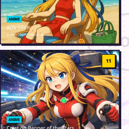
ANIME
ADV Films
8. maj 2004 · Mikael Nielsen
ANIME
Crest og Banner of the Stars