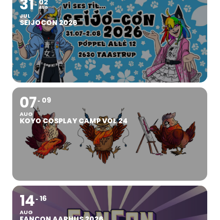
31
02
AUG
JUL
SEIJOCON 2026
07
09
AUG
KOYO COSPLAY CAMP VOL 24
14
16
AUG
FANCON AARHUS 2026