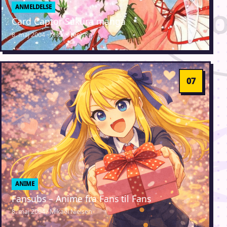
ANMELDELSE
Card Captor Sakura manga
8. maj 2004 · Mikael Nielsen
ANIME
Fansubs – Anime fra Fans til Fans
8. maj 2004 · Mikael Nielsen