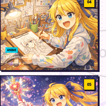
ANIME
Masamune Shirow
8. maj 2004 · Mikael Nielsen