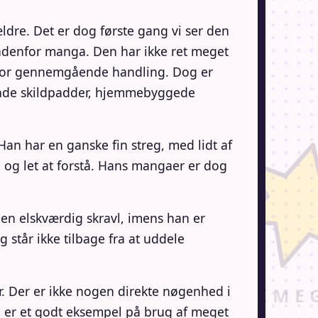
ældre. Det er dog første gang vi ser den
indenfor manga. Den har ikke ret meget
t for gennemgående handling. Dog er
vende skildpadder, hjemmebyggede
 Han har en ganske fin streg, med lidt af
el og let at forstå. Hans mangaer er dog
 men elskværdig skravl, imens han er
g står ikke tilbage fra at uddele
r. Der er ikke nogen direkte nøgenhed i
a er et godt eksempel på brug af meget