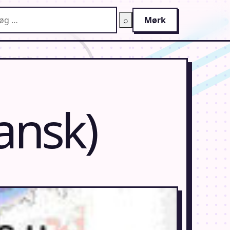
g på AnimeGuiden
⌕
Mørk
ansk)