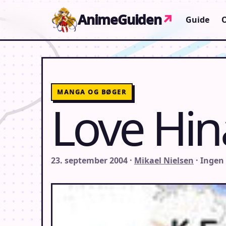
Gå til indhold
AnimeGuiden
↗
Guide
MANGA OG BØGER
Love Hin
23. september 2004 ·
Mikael Nielsen
· Inge