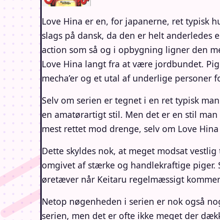
Love Hina er en, for japanerne, ret typisk h
slags på dansk, da den er helt anderledes
action som så og i opbygning ligner den m
Love Hina langt fra at være jordbundet. P
mecha’er og et utal af underlige personer
Selv om serien er tegnet i en ret typisk man
en amatørartigt stil. Men det er en stil man
mest rettet mod drenge, selv om Love Hina 
Dette skyldes nok, at meget modsat vestlig t
omgivet af stærke og handlekraftige piger. S
øretæver når Keitaru regelmæssigt kommer t
Netop nøgenheden i serien er nok også noge
serien, men det er ofte ikke meget der dæk