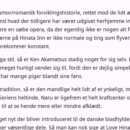
umor/romantik forviklingshistorie, rettet mod de lidt 
 end hvad der tidligere har været udgivet herhjemme 
ere en sæbe opera, da der egentlig ikke er nogen al
igerne på Hinata Inn er ikke normale og ting som fly
 forekommer konstant.
ga stil, så er Ken Akamatsus stadig noget for sig selv.
 meget hurtigt vender sig til, fordi den er dejlig simp
har mange piger blandt sine fans.
radition, så er den mandlige helt lidt af et ynkeligt,
eriens heltinde, Naru er ligefrem et helt kraftcenter o
il at se hende mere eller mindre afklædt.
t nyt der bliver introduceret til de danske bladhylde
ker væsentlige dele. Så man kan nok sige at Love Hin