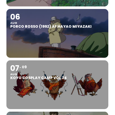
06
AUG
PORCO ROSSO (1992) AF HAYAO MIYAZAKI
07
09
AUG
KOYO COSPLAY CAMP VOL 24