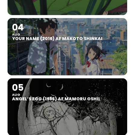
04
AUG
YOUR NAME (2016) AF MAKOTO SHINKAI
05
AUG
ANGEL’S EGG (1985) AF MAMORU OSHII