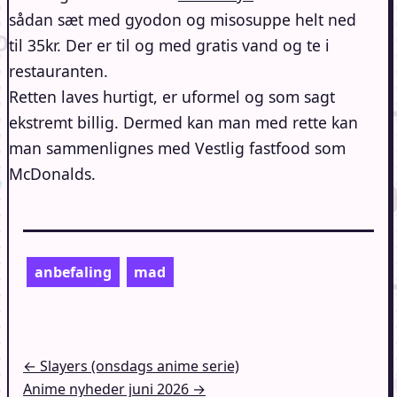
sådan sæt med gyodon og misosuppe helt ned
til 35kr. Der er til og med gratis vand og te i
restauranten.
Retten laves hurtigt, er uformel og som sagt
ekstremt billig. Dermed kan man med rette kan
man sammenlignes med Vestlig fastfood som
McDonalds.
anbefaling
mad
Indlægsnavigation
← Slayers (onsdags anime serie)
Anime nyheder juni 2026 →