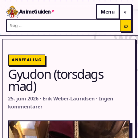
Gå til indhold
AnimeGuiden
↗
Menu
Søg på AnimeGuiden
⌕
ANBEFALING
Gyudon (torsdags
mad)
25. juni 2026 ·
Erik Weber-Lauridsen
· Ingen
kommentarer