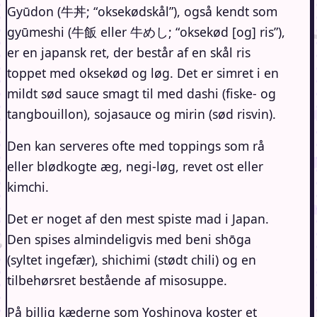
Gyūdon (牛丼; “oksekødskål”), også kendt som
gyūmeshi (牛飯 eller 牛めし; “oksekød [og] ris”),
er en japansk ret, der består af en skål ris
toppet med oksekød og løg. Det er simret i en
mildt sød sauce smagt til med dashi (fiske- og
tangbouillon), sojasauce og mirin (sød risvin).
Den kan serveres ofte med toppings som rå
eller blødkogte æg, negi-løg, revet ost eller
kimchi.
Det er noget af den mest spiste mad i Japan.
Den spises almindeligvis med beni shōga
(syltet ingefær), shichimi (stødt chili) og en
tilbehørsret bestående af misosuppe.
På billig kæderne som
Yoshinoya
koster et