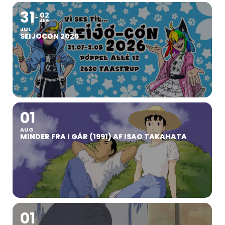
31
02
AUG
JUL
SEIJOCON 2026
01
AUG
MINDER FRA I GÅR (1991) AF ISAO TAKAHATA
01