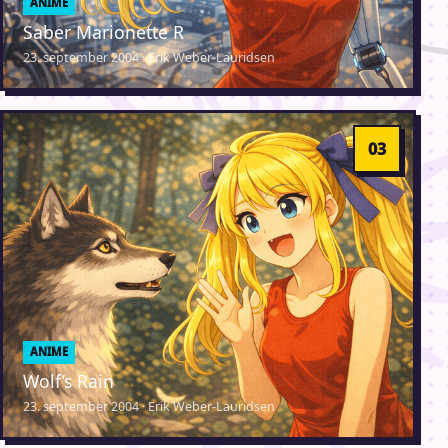
ANIME
Saber Marionette R
23. september 2004 · Erik Weber-Lauridsen
ANIME
Wolf’s Rain
23. september 2004 · Erik Weber-Lauridsen