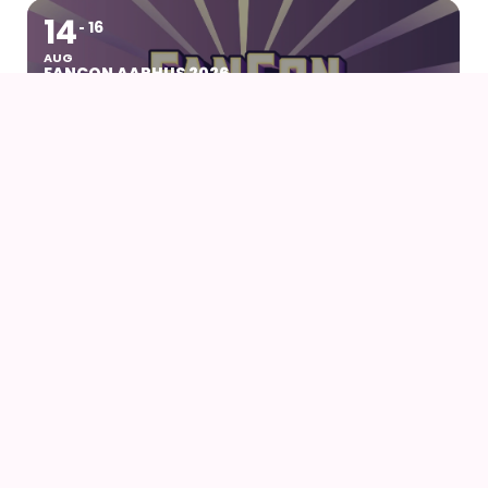
14
16
AUG
FANCON AARHUS 2026
14
AUG
AIODENSE – SOMMERFEST I FORMANDENS
SOMMERHUS
14