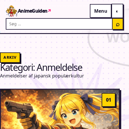
Gå til indhold
AnimeGuiden
↗
Menu
Søg på AnimeGuiden
⌕
ARKIV
Kategori:
Anmeldelse
Anmeldelser af japansk populærkultur