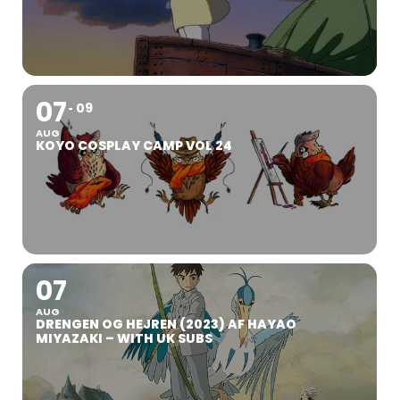
07
09
AUG
KOYO COSPLAY CAMP VOL 24
07
AUG
DRENGEN OG HEJREN (2023) AF HAYAO
MIYAZAKI – WITH UK SUBS