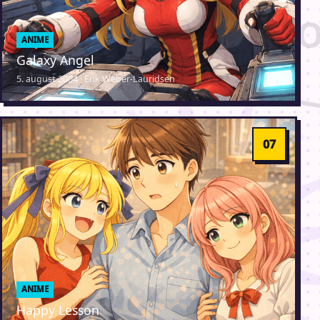
ANIME
Galaxy Angel
5. august 2004 · Erik Weber-Lauridsen
ANIME
Happy Lesson