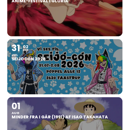
ANIMÉ-FESTIVAL I GLORIA
31
02
AUG
JUL
SEIJOCON 2026
01
AUG
MINDER FRA I GÅR (1991) AF ISAO TAKAHATA