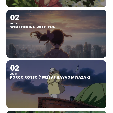
02
AUG
WEATHERING WITH YOU
02
AUG
PORCO ROSSO (1992) AF HAYAO MIYAZAKI