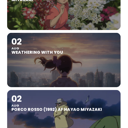
02
AUG
WEATHERING WITH YOU
02
AUG
PORCO ROSSO (1992) AF HAYAO MIYAZAKI