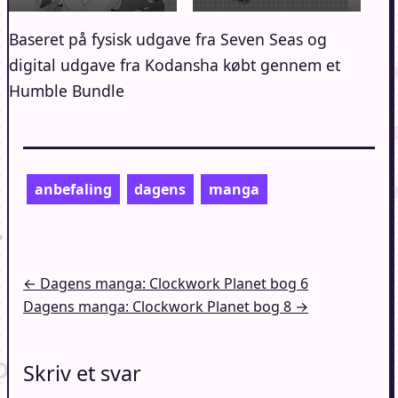
Baseret på fysisk udgave fra Seven Seas og
digital udgave fra Kodansha købt gennem et
Humble Bundle
anbefaling
dagens
manga
Indlægsnavigation
← Dagens manga: Clockwork Planet bog 6
Dagens manga: Clockwork Planet bog 8 →
Skriv et svar