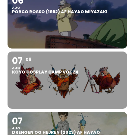
06
AUG
PORCO ROSSO (1992) AF HAYAO MIYAZAKI
07
09
AUG
KOYO COSPLAY CAMP VOL 24
07
AUG
DRENGEN OG HEJREN (2023) AF HAYAO