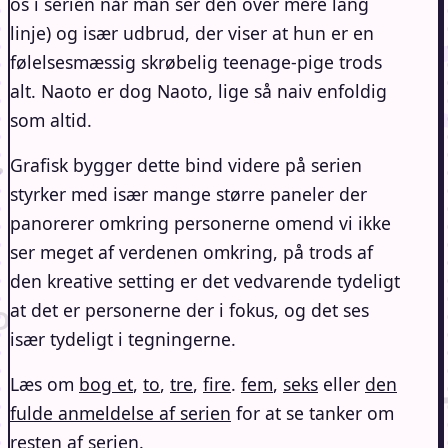
os i serien når man ser den over mere lang
linje) og især udbrud, der viser at hun er en
følelsesmæssig skrøbelig teenage-pige trods
alt. Naoto er dog Naoto, lige så naiv enfoldig
som altid.
Grafisk bygger dette bind videre på serien
styrker med især mange større paneler der
panorerer omkring personerne omend vi ikke
ser meget af verdenen omkring, på trods af
den kreative setting er det vedvarende tydeligt
at det er personerne der i fokus, og det ses
især tydeligt i tegningerne.
Læs om
bog et
,
to
,
tre
,
fire
.
fem
,
seks
eller
den
fulde anmeldelse af serien
for at se tanker om
resten af serien.