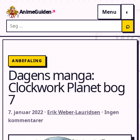
Gå til indhold
AnimeGuiden
↗
Menu
Søg på AnimeGuiden
⌕
ANBEFALING
Dagens manga:
Clockwork Planet bog
7
7. januar 2022 ·
Erik Weber-Lauridsen
· Ingen
kommentarer