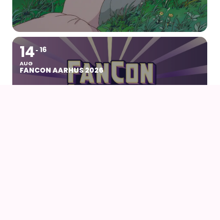
14
16
AUG
FANCON AARHUS 2026
14
AUG
AIODENSE – SOMMERFEST I FORMANDENS
SOMMERHUS