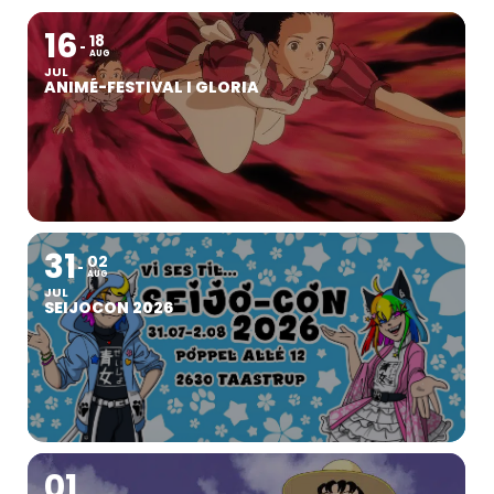
16
18
AUG
JUL
ANIMÉ-FESTIVAL I GLORIA
31
02
AUG
JUL
SEIJOCON 2026
01