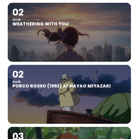
02
AUG
WEATHERING WITH YOU
02
AUG
PORCO ROSSO (1992) AF HAYAO MIYAZAKI
03