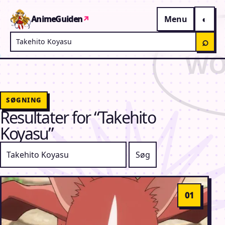
Gå til indhold
AnimeGuiden
↗
Menu
Søg på AnimeGuiden
⌕
SØGNING
Resultater for “Takehito
Koyasu”
Søg efter: