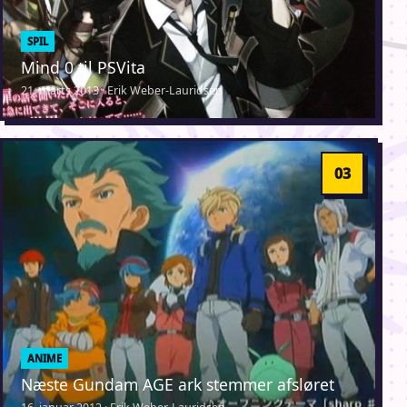
SPIL
Mind 0 til PSVita
21. marts 2013 · Erik Weber-Lauridsen
ANIME
Næste Gundam AGE ark stemmer afsløret