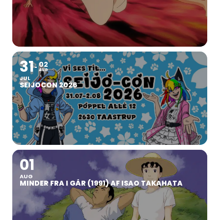
31
02
AUG
JUL
SEIJOCON 2026
01
AUG
MINDER FRA I GÅR (1991) AF ISAO TAKAHATA