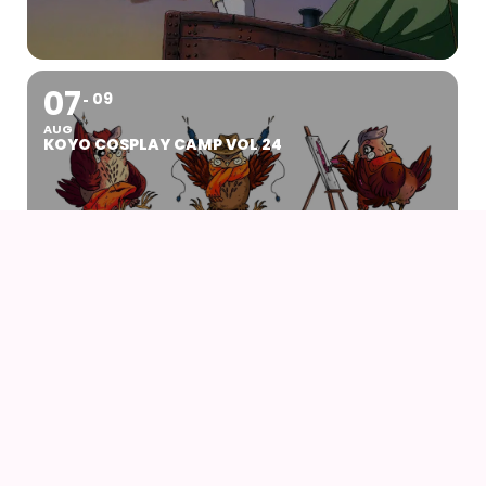
07
09
AUG
KOYO COSPLAY CAMP VOL 24
07
AUG
DRENGEN OG HEJREN (2023) AF HAYAO
MIYAZAKI – WITH UK SUBS